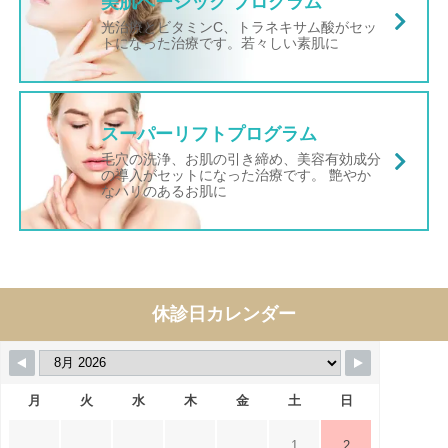
美肌ベーシック プログラム
光治療とビタミンC、トラネキサム酸がセッ
トになった治療です。若々しい素肌に
スーパーリフトプログラム
毛穴の洗浄、お肌の引き締め、美容有効成分
の導入がセットになった治療です。 艶やか
なハリのあるお肌に
休診日カレンダー
月
火
水
木
金
土
日
1
2