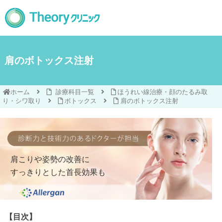
肩のボトックス注射
ホーム
診療科目一覧
ほうれい線治療・顔のたるみ取
り・シワ取り
ボトックス
肩のボトックス注射
肩こりや姿勢の改善に
すっきりとした首長効果も
【目次】