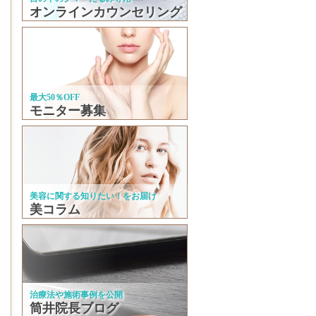
オンラインカウンセリング
最大50％OFF
モニター募集
美容に関する知りたい！をお届け
美コラム
治療法や施術事例を公開
筒井院長ブログ