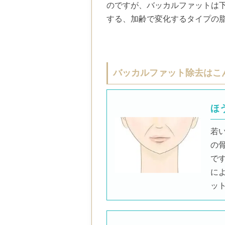
のですが、バッカルファットは
する、加齢で変化するタイプの
バッカルファット除去はこ
ほ
若
の
で
に
ッ