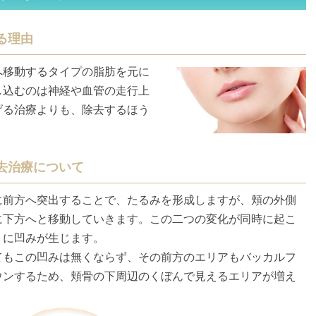
る理由
へ移動するタイプの脂肪を元に
し込むのは神経や血管の走行上
げる治療よりも、除去するほう
去治療について
に前方へ突出することで、たるみを形成しますが、頬の外側
に下方へと移動していきます。この二つの変化が同時に起こ
りに凹みが生じます。
てもこの凹みは無くならず、その前方のエリアもバッカルフ
ウンするため、頬骨の下周辺のくぼんで見えるエリアが増え