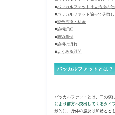
■
バッカルファット除去治療の仕
■
バッカルファット除去で失敗し
■
複合治療・料金
■
施術詳細
■
施術事例
■
施術の流れ
■
よくある質問
バッカルファットとは？
バッカルファットとは、口の横
により前方へ突出してくるタイ
般的に、身体の脂肪は加齢とと