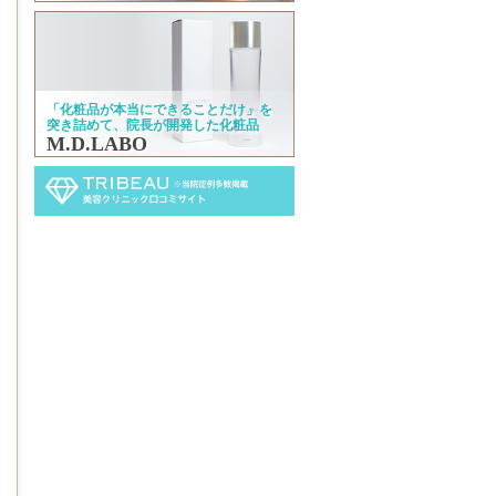
「化粧品が本当にできることだけ」を
突き詰めて、院長が開発した化粧品
M.D.LABO