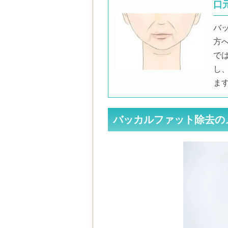
口
バ
方
で
し
ま
バッカルファット除去の