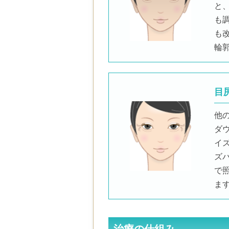
と
も
も
輪
目
他
ダ
イ
ズバ
で
ま