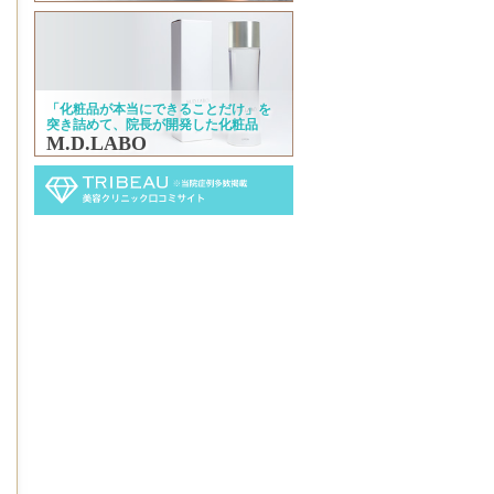
「化粧品が本当にできることだけ」を
突き詰めて、院長が開発した化粧品
M.D.LABO