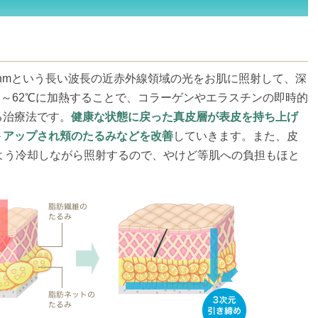
1800nmという長い波長の近赤外線領域の光をお肌に照射して、深
5℃～62℃に加熱することで、コラーゲンやエラスチンの即時的
る治療法です。
健康な状態に戻った真皮層が表皮を持ち上げ
トアップされ頬のたるみなどを改善
していきます。また、皮
よう冷却しながら照射するので、やけど等肌への負担もほと