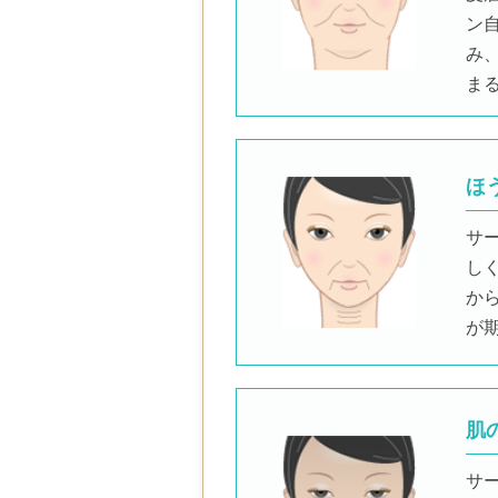
ン
み
ま
ほ
サ
し
か
が
肌
サ