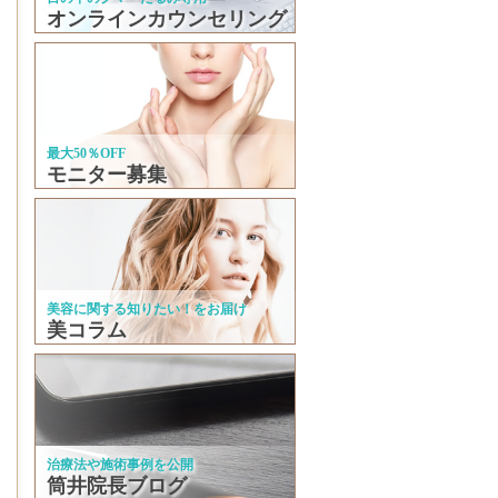
オンラインカウンセリング
最大50％OFF
モニター募集
美容に関する知りたい！をお届け
美コラム
治療法や施術事例を公開
筒井院長ブログ