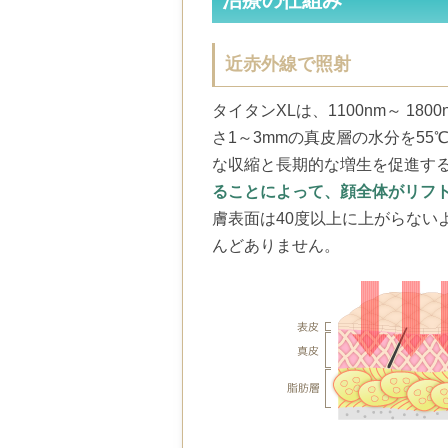
治療の仕組み
近赤外線で照射
タイタンXLは、1100nm～ 
さ1～3mmの真皮層の水分を5
な収縮と長期的な増生を促進す
ることによって、顔全体がリフ
膚表面は40度以上に上がらない
んどありません。