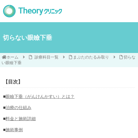
切らない眼瞼下垂
ホーム
診療科目一覧
まぶたのたるみ取り
切らな
い眼瞼下垂
【目次】
■
眼瞼下垂（がんけんかすい）とは？
■
治療の仕組み
■
料金と施術詳細
■
施術事例