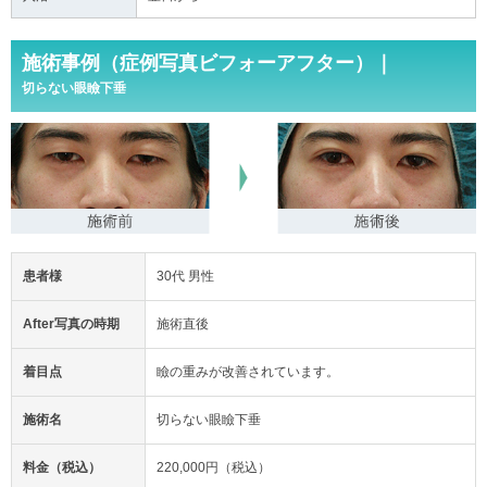
施術事例（症例写真ビフォーアフター）｜
切らない眼瞼下垂
患者様
30代 男性
After写真の時期
施術直後
着目点
瞼の重みが改善されています。
施術名
切らない眼瞼下垂
料金（税込）
220,000円（税込）