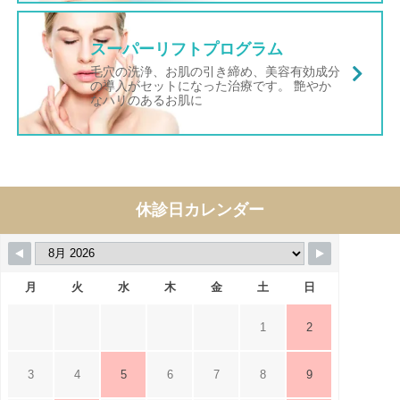
スーパーリフトプログラム
毛穴の洗浄、お肌の引き締め、美容有効成分
の導入がセットになった治療です。 艶やか
なハリのあるお肌に
休診日カレンダー
月
火
水
木
金
土
日
1
2
3
4
5
6
7
8
9