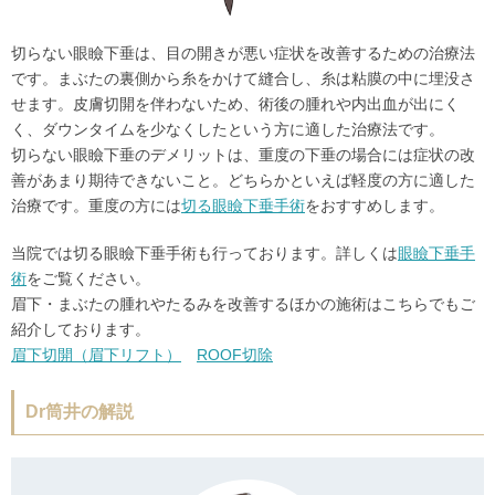
切らない眼瞼下垂は、目の開きが悪い症状を改善するための治療法
です。まぶたの裏側から糸をかけて縫合し、糸は粘膜の中に埋没さ
せます。皮膚切開を伴わないため、術後の腫れや内出血が出にく
く、ダウンタイムを少なくしたという方に適した治療法です。
切らない眼瞼下垂のデメリットは、重度の下垂の場合には症状の改
善があまり期待できないこと。どちらかといえば軽度の方に適した
治療です。重度の方には
切る眼瞼下垂手術
をおすすめします。
当院では切る眼瞼下垂手術も行っております。詳しくは
眼瞼下垂手
術
をご覧ください。
眉下・まぶたの腫れやたるみを改善するほかの施術はこちらでもご
紹介しております。
眉下切開（眉下リフト）
ROOF切除
Dr筒井の解説