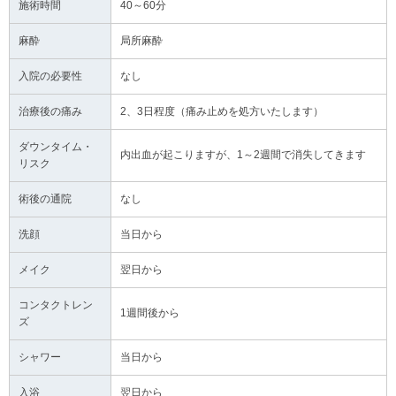
施術時間
40～60分
麻酔
局所麻酔
入院の必要性
なし
治療後の痛み
2、3日程度（痛み止めを処方いたします）
ダウンタイム・
内出血が起こりますが、1～2週間で消失してきます
リスク
術後の通院
なし
洗顔
当日から
メイク
翌日から
コンタクトレン
1週間後から
ズ
シャワー
当日から
入浴
翌日から