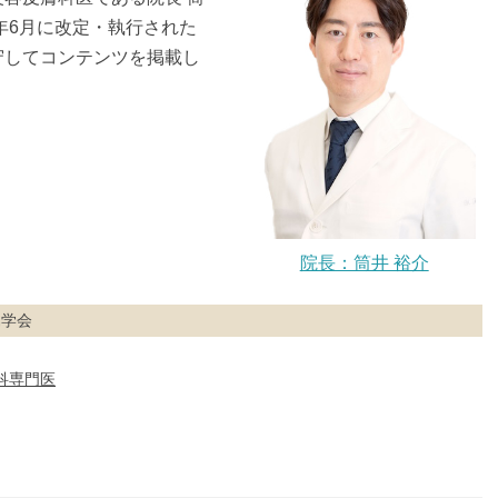
年6月に改定・執行された
守してコンテンツを掲載し
院長：筒井 裕介
属学会
科専門医