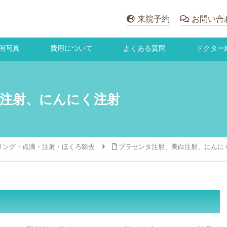
来院予約
お問い合
例写真
費用について
よくある質問
ドクター
注射、にんにく注射
リング・点滴・注射・ほくろ除去
プラセンタ注射、美白注射、にんに