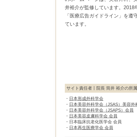
井裕介が監修しています。2018
「医療広告ガイドライン」を遵
ています。
サイト責任者丨院長 筒井 裕介の所
・
日本形成外科学会
・
日本美容外科学会（JSAS）美容外
・
日本美容外科学会（JSAPS）会員
・
日本美容皮膚科学会 会員
・日本臨床抗老化医学会 会員
・
日本再生医療学会 会員