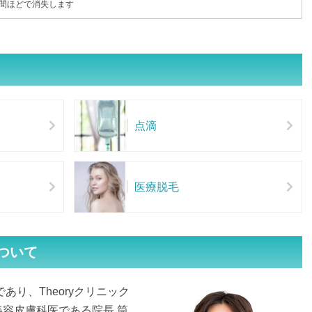
週間ほどで消失します
点滴
医療脱毛
ついて
あり、Theoryクリニック
容皮膚科医である院長 筒