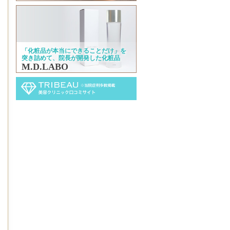
「化粧品が本当にできることだけ」を
突き詰めて、院長が開発した化粧品
M.D.LABO