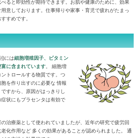
比べると即効性が期待できます。お肌や健康のために、効果
ご用意しております。仕事帰りや家事・育児で疲れがたまっ
おすすめです。
剤)には
細胞増殖因子、ビタミン
豊富に含まれています
。 細胞増
コントロールする物質です。つ
胞を作り出すのに必要な 情報
。ですから、原因がはっきりし
の症状にもプラセンタは有効で
害の治療薬として使われていましたが、近年の研究で疲労回
老化作用など 多くの効果があることが認められました。 通