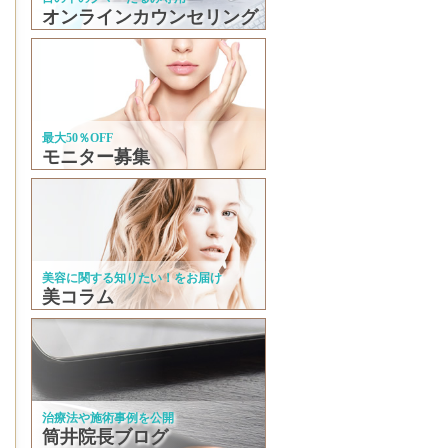
オンラインカウンセリング
最大50％OFF
モニター募集
美容に関する知りたい！をお届け
美コラム
治療法や施術事例を公開
筒井院長ブログ