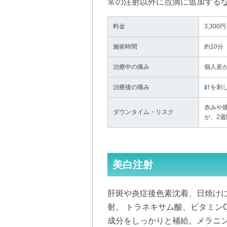
常の注射以外に点滴に追加する
料金
3,300円
施術時間
約10分
治療中の痛み
個人差
治療後の痛み
針を刺
赤みや
ダウンタイム・リスク
が、2
美白注射
肝斑や炎症後色素沈着、日焼け
射。 トラネキサム酸、ビタミン
成分をしっかりと補給。メラニ