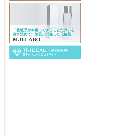
「化粧品が本当にできることだけ」を
突き詰めて、院長が開発した化粧品
M.D.LABO