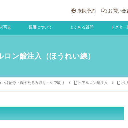
来院予約
お問い合
例写真
費用について
よくある質問
ドクター
アルロン酸注入（ほうれい線）
れい線治療・顔のたるみ取り・シワ取り
ヒアルロン酸注入
ボリ