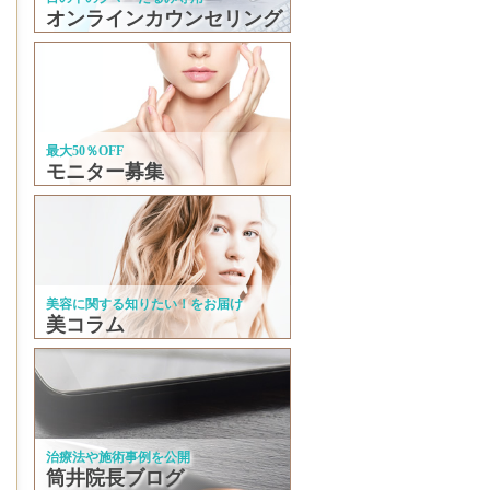
オンラインカウンセリング
最大50％OFF
モニター募集
美容に関する知りたい！をお届け
美コラム
治療法や施術事例を公開
筒井院長ブログ