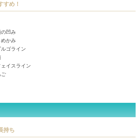
すすめ！
額の凹み
こめかみ
ゴルゴライン
頬
フェイスライン
あご
長持ち