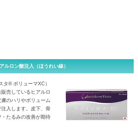
アルロン酸注入（ほうれい線）
タ® ボリューマXC）
造販売しているヒアルロ
皮膚のハリやボリューム
で注入します。皮下、骨
ワ・たるみの改善が期待