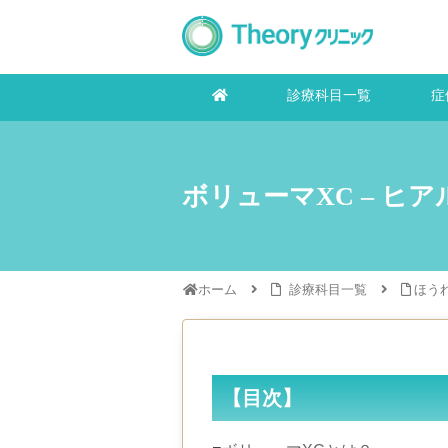
診療科目一覧
症
ボリューマXC – ヒ
ホーム
診療科目一覧
ほう
【目次】