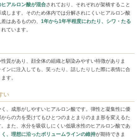
のヒアルロン酸が混合
されており、それぞれが架橋すること
形成します。そのため体内では分解されにくいヒアルロン酸
人差はあるものの、
1年から1年半程度にわたり、シワ・たる
されています。
い性質があり、顔全体の組織と馴染みやすい特徴がありま
ラインに注入しても、笑ったり、話したりした際に表情に合
きます。
すい
かく、成形がしやすいヒアルロン酸です。弾性と凝集性に優
部からの力を受けてもひとつのまとまりのまま形を変えるた
す。また、水分を吸収しにくい低吸水性のヒアルロン酸であ
くく、理想に沿ったボリュームラインの維持
が期待できま