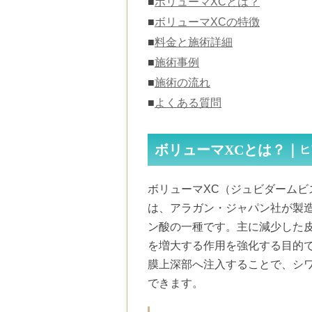
■
ボリューマXCとは？
■
ボリューマXCの特徴
■
料金と施術詳細
■
施術事例
■
施術の流れ
■
よくある質問
ボリューマXCとは？｜
ヒ
ボリューマXC（ジュビダームビス
は、アラガン・ジャパン社が製
ン酸の一種です。主に減少した
を増大する作用を強化する目的
膜上深部へ注入することで、シ
できます。