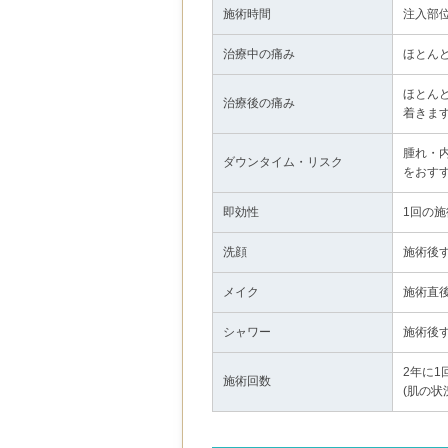
施術時間
注入部
治療中の痛み
ほとん
ほとん
治療後の痛み
着きま
腫れ・
ダウンタイム・リスク
をおす
即効性
1回の
洗顔
施術後
メイク
施術直
シャワー
施術後
2年に1
施術回数
(肌の