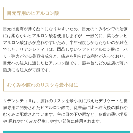
目元専用のヒアルロン酸
目元は皮膚が薄く凸凹になりやすいため、目元の凹みやシワの治療
には柔らかいヒアルロン酸を使用しますが、一般的に、柔らかいヒ
アルロン酸は形が崩れやすいため、半年程度しかもたないのが難点
でした。リデンシティⅡは、凹凸しないソフトヒアルロン酸に、ハ
リ・弾力がでる美容液成分と、痛みを和らげる麻酔が入っており、
目元への注入に適したヒアルロン酸です。唇や首などの皮膚の薄い
箇所にも注入が可能です。
むくみや腫れのリスクを最小限に
リデンシティⅡは、腫れのリスクを最小限に抑えたデリケートな皮
膚専用に開発されたヒアルロン酸で、従来品に比べ注入後の腫れや
むくみに配慮されています。主に目の下や唇など、皮膚の薄い場所
や 腫れやむくみが発生しやすい部位に使用されます。