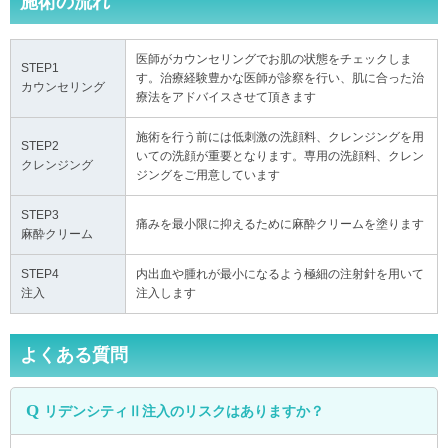
施術の流れ
医師がカウンセリングでお肌の状態をチェックしま
STEP1
す。治療経験豊かな医師が診察を行い、肌に合った治
カウンセリング
療法をアドバイスさせて頂きます
施術を行う前には低刺激の洗顔料、クレンジングを用
STEP2
いての洗顔が重要となります。専用の洗顔料、クレン
クレンジング
ジングをご用意しています
STEP3
痛みを最小限に抑えるために麻酔クリームを塗ります
麻酔クリーム
STEP4
内出血や腫れが最小になるよう極細の注射針を用いて
注入
注入します
よくある質問
リデンシティⅡ注入のリスクはありますか？