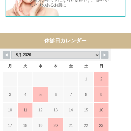
の導入がセットになった治療です。 艶やか
なハリのあるお肌に
休診日カレンダー
月
火
水
木
金
土
日
1
2
3
4
5
6
7
8
9
10
11
12
13
14
15
16
17
18
19
20
21
22
23