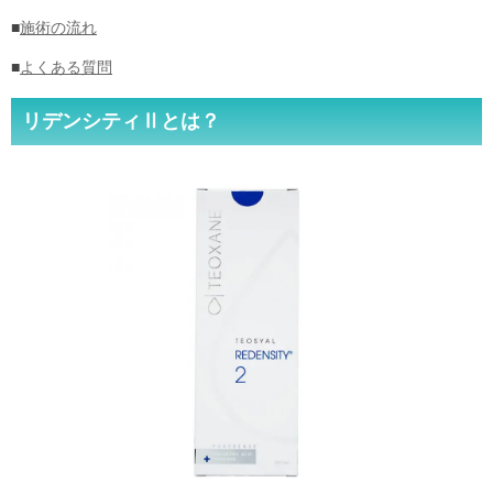
■
施術の流れ
■
よくある質問
リデンシティⅡとは？