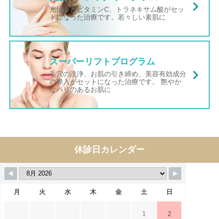
光治療とビタミンC、トラネキサム酸がセッ
トになった治療です。若々しい素肌に
スーパーリフトプログラム
毛穴の洗浄、お肌の引き締め、美容有効成分
の導入がセットになった治療です。 艶やか
なハリのあるお肌に
休診日カレンダー
月
火
水
木
金
土
日
1
2