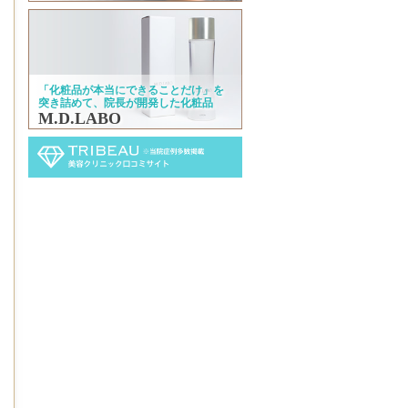
「化粧品が本当にできることだけ」を
突き詰めて、院長が開発した化粧品
M.D.LABO