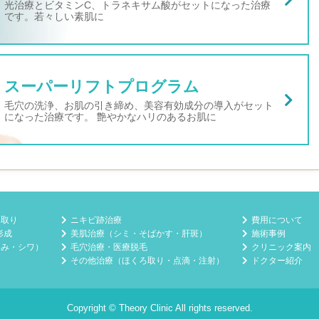
光治療とビタミンC、トラネキサム酸がセットになった治療
です。若々しい素肌に
スーパーリフトプログラム
毛穴の洗浄、お肌の引き締め、美容有効成分の導入がセット
になった治療です。 艶やかなハリのあるお肌に
み取り
ニキビ跡治療
費用について
形成
美肌治療（シミ・そばかす・肝斑）
施術事例
るみ・シワ）
毛穴治療・医療脱毛
クリニック案内
その他治療（ほくろ取り・点滴・注射）
ドクター紹介
Copyright © Theory Clinic All rights reserved.