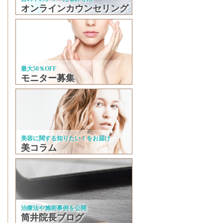
オンラインカウンセリング
最大50％OFF
モニター募集
美容に関する知りたい！をお届け
美コラム
治療法や施術事例を公開
筒井院長ブログ