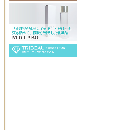
「化粧品が本当にできることだけ」を
突き詰めて、院長が開発した化粧品
M.D.LABO