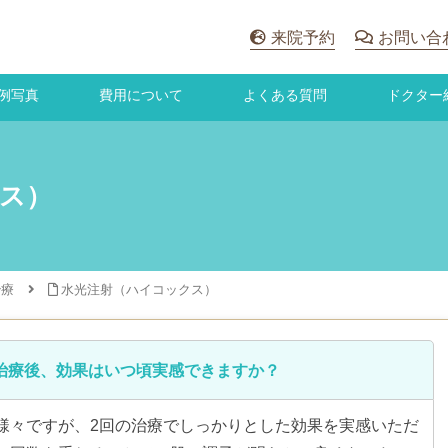
来院予約
お問い合
例写真
費用について
よくある質問
ドクター
ス）
治療
水光注射（ハイコックス）
治療後、効果はいつ頃実感できますか？
様々ですが、2回の治療でしっかりとした効果を実感いただ