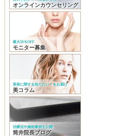
オンラインカウンセリング
最大50％OFF
モニター募集
美容に関する知りたい！をお届け
美コラム
治療法や施術事例を公開
筒井院長ブログ