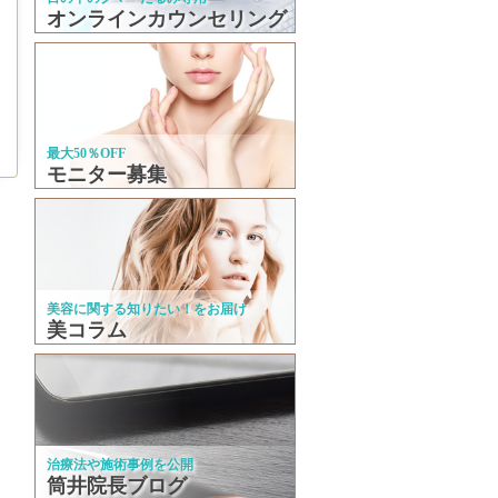
オンラインカウンセリング
最大50％OFF
モニター募集
美容に関する知りたい！をお届け
美コラム
治療法や施術事例を公開
筒井院長ブログ